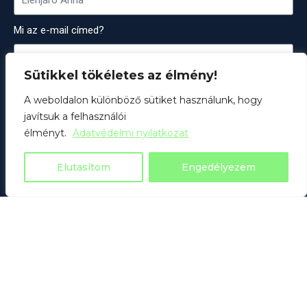
Mi az e-mail címed?
Sütikkel tökéletes az élmény!
Mi a telefonszámod?
A weboldalon különböző sütiket használunk, hogy
javítsuk a felhasználói
élményt.
Adatvédelmi nyilatkozat
Miben szeretnéd, hogy segítsünk?
Elutasítom
Engedélyezem
Küldés
Keress bátran