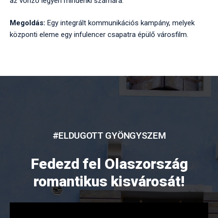
az vonzó legyen mindenki számára.
Megoldás:
Egy integrált kommunikációs kampány, melyek
központi eleme egy infulencer csapatra épülő városfilm.
#ELDUGOTT GYÖNGYSZEM
Fedezd fel Olaszország
romantikus kisvárosát!