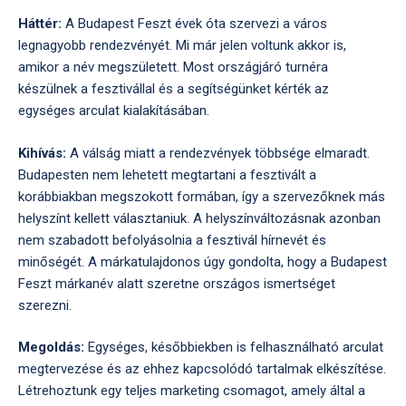
Háttér:
A Budapest Feszt évek óta szervezi a város
legnagyobb rendezvényét. Mi már jelen voltunk akkor is,
amikor a név megszületett. Most országjáró turnéra
készülnek a fesztivállal és a segítségünket kérték az
egységes arculat kialakításában.
Kihívás:
A válság miatt a rendezvények többsége elmaradt.
Budapesten nem lehetett megtartani a fesztivált a
korábbiakban megszokott formában, így a szervezőknek más
helyszínt kellett választaniuk. A helyszínváltozásnak azonban
nem szabadott befolyásolnia a fesztivál hírnevét és
minőségét. A márkatulajdonos úgy gondolta, hogy a Budapest
Feszt márkanév alatt szeretne országos ismertséget
szerezni.
Megoldás:
Egységes, későbbiekben is felhasználható arculat
megtervezése és az ehhez kapcsolódó tartalmak elkészítése.
Létrehoztunk egy teljes marketing csomagot, amely által a