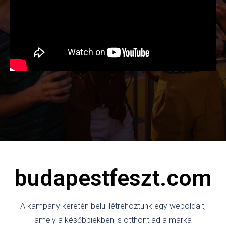
budapestfeszt.com
A kampány keretén belül létrehoztunk egy weboldalt,
amely a későbbiekben is otthont ad a márka