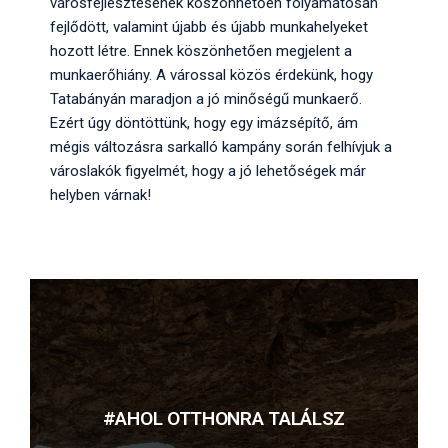
városfejlesztésének köszönhetően folyamatosan
fejlődött, valamint újabb és újabb munkahelyeket
hozott létre. Ennek köszönhetően megjelent a
munkaerőhiány. A várossal közös érdekünk, hogy
Tatabányán maradjon a jó minőségű munkaerő.
Ezért úgy döntöttünk, hogy egy imázsépítő, ám
mégis változásra sarkalló kampány során felhívjuk a
városlakók figyelmét, hogy a jó lehetőségek már
helyben várnak!
#AHOL OTTHONRA TALÁLSZ