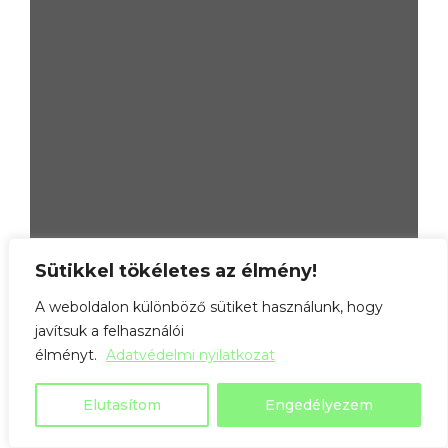
Sütikkel tökéletes az élmény!
A weboldalon különböző sütiket használunk, hogy
javítsuk a felhasználói
élményt.
Adatvédelmi nyilatkozat
Elutasítom
Engedélyezem