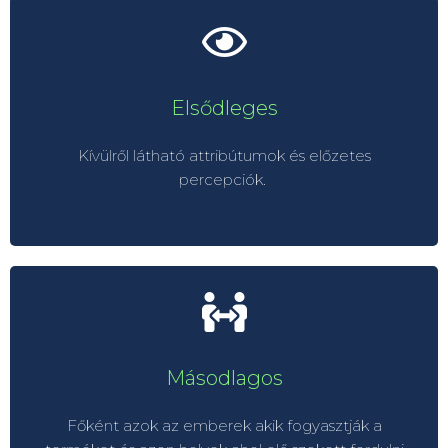
Elsődleges
Elsődleges
Márka jelzések, színek, formák, logók
Kívülről látható attribútumok és előzetes
Márka reklám filmek
percepciók.
Másodlagos
Vállalati nagykövetek
Másodlagos
Termék nagykövetek
Márkát használó emberek
Főként azok az emberek akik fogyasztják a
Márka közösségei