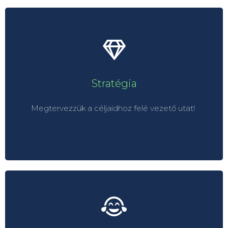
Stratégia
Fogyasztói szükséglet kutatása
Stratégia
Reputáció kutatás
Élménypont kutatás
Megtervezzük a céljaidhoz felé vezető utat!
Stratégia tervezés
Márkapozícionálás
Integrált kampány
Kreatív