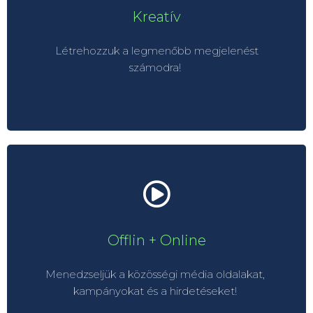
Koncepciófejlesztés
Kreatív
Filmgyártás
Fotó előállítás
Létrehozzuk a legmenőbb megjelenést
Grafika
számodra!
Illusztráció
Videós tartalom
Online + Offline
Kampány oldal fejlesztése
Offlin + Online
Közösségi média
PPC menedzsment
Menedzseljük a közösségi média oldalakat,
Aktivációk
kampányokat és a hirdetéseket!
Hírlevél