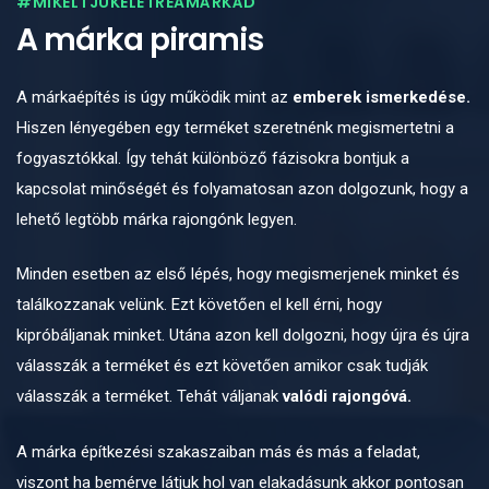
#MIKELTJÜKÉLETREAMÁRKÁD
A márka piramis
A márkaépítés is úgy működik mint az
emberek ismerkedése.
Hiszen lényegében egy terméket szeretnénk megismertetni a
fogyasztókkal. Így tehát különböző fázisokra bontjuk a
kapcsolat minőségét és folyamatosan azon dolgozunk, hogy a
lehető legtöbb márka rajongónk legyen.
Minden esetben az első lépés, hogy megismerjenek minket és
találkozzanak velünk. Ezt követően el kell érni, hogy
kipróbáljanak minket. Utána azon kell dolgozni, hogy újra és újra
válasszák a terméket és ezt követően amikor csak tudják
válasszák a terméket. Tehát váljanak
valódi rajongóvá.
A márka építkezési szakaszaiban más és más a feladat,
viszont ha bemérve látjuk hol van elakadásunk akkor pontosan